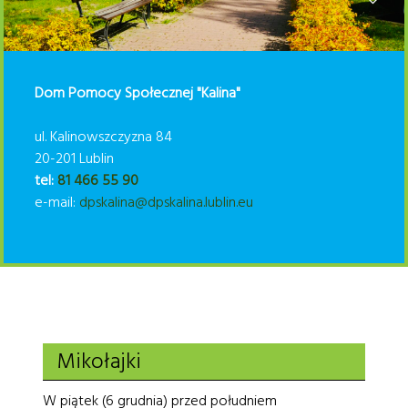
Dom Pomocy Społecznej "Kalina"
ul. Kalinowszczyzna 84
20-201 Lublin
tel:
81 466 55 90
e-mail:
dpskalina@dpskalina.lublin.eu
Mikołajki
W piątek (6 grudnia) przed południem