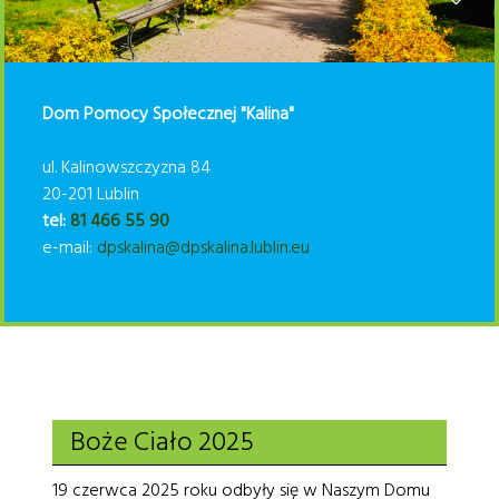
Dom Pomocy Społecznej "Kalina"
ul. Kalinowszczyzna 84
20-201 Lublin
tel:
81 466 55 90
e-mail:
dpskalina@dpskalina.lublin.eu
Boże Ciało 2025
19 czerwca 2025 roku odbyły się w Naszym Domu