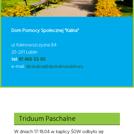
Dom Pomocy Społecznej "Kalina"
ul. Kalinowszczyzna 84
20-201 Lublin
tel:
81 466 55 90
e-mail:
dpskalina@dpskalina.lublin.eu
Triduum Paschalne
W dniach 17-18.04 w kaplicy ŚOW odbyło się