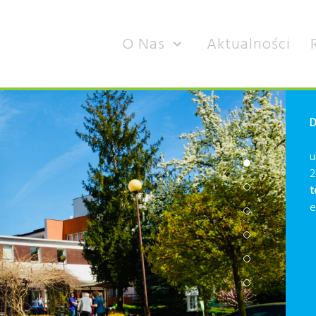
O Nas
Aktualności
D
u
2
t
e